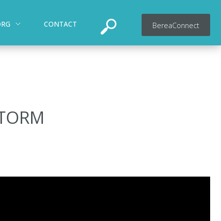
ORG
CONTACT
BereaConnect
 STORM