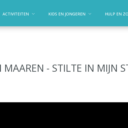
ACTIVITEITEN
KIDS EN JONGEREN
HULP EN Z
N MAAREN - STILTE IN MIJN