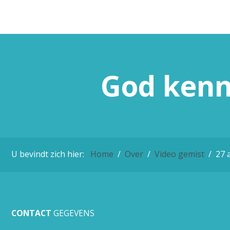
God
ken
U bevindt zich hier:
Home
Over
Video gemist
27 
CONTACT
GEGEVENS