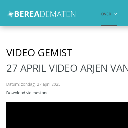
OVER
Over
Activiteiten
Kids en Jongeren
VIDEO GEMIST
hulp en zorg
27 APRIL VIDEO ARJEN VA
Contact
Zoeken
Datum: zondag, 27 april 2025
Download videbestand
Videospeler