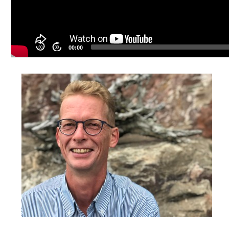
30
30
00:00