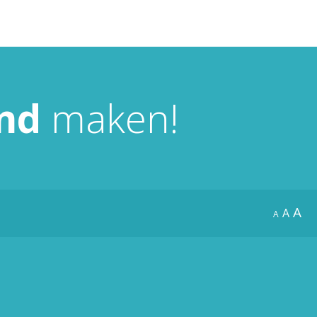
nd
maken!
A
A
A