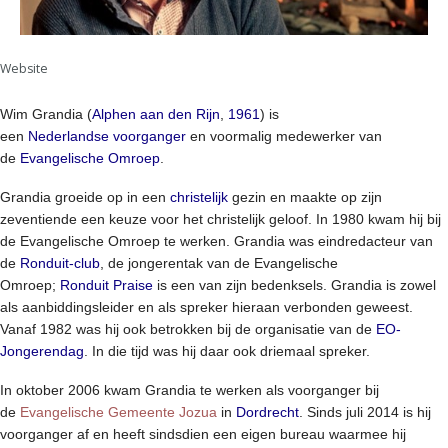
Website
Wim Grandia (
Alphen aan den Rijn
,
1961
) is
een
Nederlandse
voorganger
en voormalig medewerker van
de
Evangelische Omroep
.
Grandia groeide op in een
christelijk
gezin en maakte op zijn
zeventiende een keuze voor het christelijk geloof. In 1980 kwam hij bij
de Evangelische Omroep te werken. Grandia was eindredacteur van
de
Ronduit-club
, de jongerentak van de Evangelische
Omroep;
Ronduit Praise
is een van zijn bedenksels. Grandia is zowel
als aanbiddingsleider en als spreker hieraan verbonden geweest.
Vanaf 1982 was hij ook betrokken bij de organisatie van de
EO-
Jongerendag
. In die tijd was hij daar ook driemaal spreker.
In oktober 2006 kwam Grandia te werken als voorganger bij
de
Evangelische Gemeente Jozua
in
Dordrecht
. Sinds juli 2014 is hij
voorganger af en heeft sindsdien een eigen bureau waarmee hij