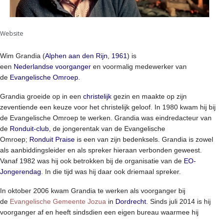
Website
Wim Grandia (
Alphen aan den Rijn
,
1961
) is
een
Nederlandse
voorganger
en voormalig medewerker van
de
Evangelische Omroep
.
Grandia groeide op in een
christelijk
gezin en maakte op zijn
zeventiende een keuze voor het christelijk geloof. In 1980 kwam hij bij
de Evangelische Omroep te werken. Grandia was eindredacteur van
de
Ronduit-club
, de jongerentak van de Evangelische
Omroep;
Ronduit Praise
is een van zijn bedenksels. Grandia is zowel
als aanbiddingsleider en als spreker hieraan verbonden geweest.
Vanaf 1982 was hij ook betrokken bij de organisatie van de
EO-
Jongerendag
. In die tijd was hij daar ook driemaal spreker.
In oktober 2006 kwam Grandia te werken als voorganger bij
de
Evangelische Gemeente Jozua
in
Dordrecht
. Sinds juli 2014 is hij
voorganger af en heeft sindsdien een eigen bureau waarmee hij