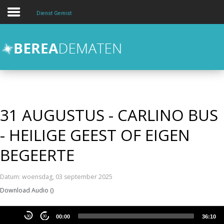
Dienst Gemist
Over
Activiteiten
Kids en Jongeren
hulp en zorg
31 AUGUSTUS - CARLINO BUS
Contact
- HEILIGE GEEST OF EIGEN
Zoeken
BEGEERTE
Datum: woensdag, 03 september 2025
Download Audio (
)
Audiospeler
30
30
00:00
36:10