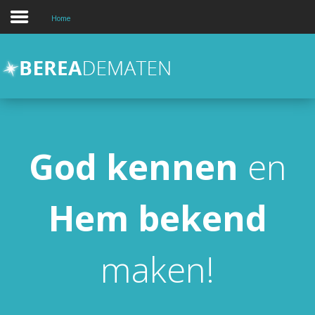
Home
Over
Activiteiten
Kids en Jongeren
hulp en zorg
God
kennen
en
Contact
Hem
bekend
Zoeken
maken!