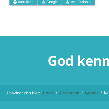
Afdrukken
Google
.ics (Outlook)
God
ken
U bevindt zich hier:
Home
Activiteiten
Agenda
Ke