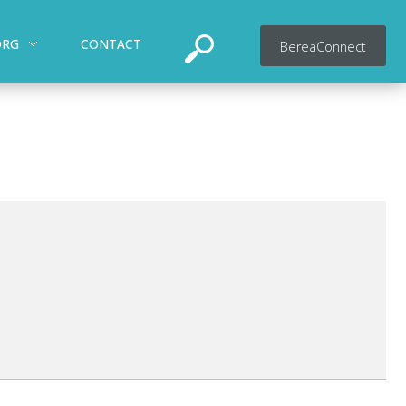
ORG
CONTACT
BereaConnect