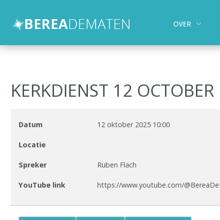
OVER
Over
Activiteiten
Kids en Jongeren
KERKDIENST 12 OCTOBER
hulp en zorg
Contact
Datum
12 oktober 2025
10:00
Zoeken
Locatie
Spreker
Ruben Flach
YouTube link
https://www.youtube.com/@BereaDe