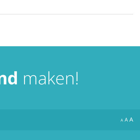
nd
maken!
A
A
A